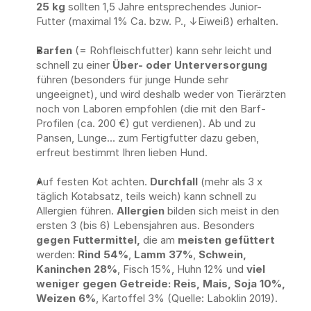
25 kg
 sollten 1,5 Jahre entsprechendes Junior-
Futter (maximal 1% Ca. bzw. P., ↓Eiweiß) erhalten.
Barfen
 (= Rohfleischfutter) kann sehr leicht und 
schnell zu einer 
Über- oder Unterversorgung
führen (besonders für junge Hunde sehr 
ungeeignet), und wird deshalb weder von Tierärzten 
noch von Laboren empfohlen (die mit den Barf-
Profilen (ca. 200 €) gut verdienen). Ab und zu 
Pansen, Lunge... zum Fertigfutter dazu geben, 
erfreut bestimmt Ihren lieben Hund.
Auf festen Kot achten. 
Durchfall
 (mehr als 3 x 
täglich Kotabsatz, teils weich) kann schnell zu 
Allergien führen. 
Allergien
 bilden sich meist in den 
ersten 3 (bis 6) Lebensjahren aus. Besonders 
gegen Futtermittel, 
die am 
meisten gefüttert
werden: 
Rind 54%
, 
Lamm 37%
, 
Schwein, 
Kaninchen 28%
, Fisch 15%, Huhn 12% und 
viel 
weniger gegen Getreide:
Reis, Mais, Soja 10%, 
Weizen 6%
, Kartoffel 3% (Quelle: Laboklin 2019).