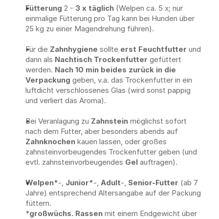
Fütterung
 2 - 
3 x täglich
 (Welpen ca. 5 x; nur 
einmalige Fütterung pro Tag kann bei Hunden über 
25 kg zu einer Magendrehung führen). 
Für die 
Zahnhygiene
 sollte 
erst Feuchtfutter
 und 
dann als 
Nachtisch Trockenfutter
 gefüttert 
werden. 
Nach 10 min beides zurück in die 
Verpackung
 geben, v.a. das Trockenfutter in ein 
luftdicht verschlossenes Glas (wird sonst pappig 
und verliert das Aroma).
Bei Veranlagung zu 
Zahnstein
 möglichst sofort 
nach dem Futter, aber besonders abends auf 
Zahnknochen
 kauen lassen, oder großes 
zahnsteinvorbeugendes Trockenfutter geben (und 
evtl. zahnsteinvorbeugendes 
Gel
 auftragen).
Welpen*
-, 
Junior*
-, 
Adult
-, 
Senior-Futter
 (ab 7 
Jahre) entsprechend Altersangabe auf der Packung 
füttern.
*
großwüchs. Rassen
 mit einem Endgewicht über 