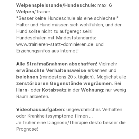
Welpenspielstunde/Hundeschule
: max. 
6 
Welpen
/Trainer
"Besser keine Hundeschule als eine schlechte!" 
Halter und Hund müssen sich wohlfühlen, und der 
Hund sollte nicht zu aufgeregt sein! 
Hundeschulen mit Mindeststandards: 
www.trainieren-statt-dominieren.de
, und 
Erziehungsinfos aus Internet!
Alle Strafmaßnahmen abschaffen! 
Vielmehr 
erwünschte Verhaltensweise
 erkennen und 
belohnen
 (mindestens 20 x täglich). Möglichst alle 
zerstörbaren Gegenstände wegräumen
. Bei 
Harn
- oder 
Kotabsatz
 in der 
Wohnung
: nur wenig 
Raum anbieten.
Videohausaufgaben
: ungewöhnliches Verhalten 
oder Krankheitssymptome filmen ...
Je früher eine Diagnose/Therapie desto besser die 
Prognose!