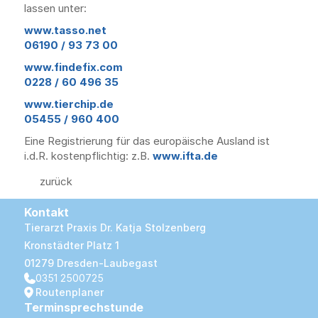
lassen unter:
www.tasso.net
06190 / 93 73 00
www.findefix.com
0228 / 60 496 35
www.tierchip.de
05455 / 960 400
Eine Registrierung für das europäische Ausland ist 
i.d.R. kostenpflichtig: z.B. 
www.ifta.de
zurück
Kontakt
Tierarzt Praxis Dr. Katja Stolzenberg
Kronstädter Platz 1
01279 Dresden-Laubegast
0351 2500725
Routenplaner
Terminsprechstunde