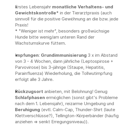
Erstes Lebensjahr 
monatliche Verhaltens- und 
Gewichtskontrolle*
 in der Tierarztpraxis (auch 
sinnvoll für die positive Gewöhnung an die bzw. jede 
Praxis!
* 
"Weniger ist mehr", besonders großwüchsige 
Hunde bitte wenig/am unteren Rand der 
Wachstumskurve füttern.
I
mpfungen
: 
Grundimmunisierung
 3 x im Abstand 
von 3 - 4 Wochen, dann jährliche (Leptospirose + 
Parvovirose) bis 3-jährige (Staupe, Hepatitis, 
Parainfluenza) Wiederholung, die Tollwutimpfung 
erfolgt alle 3 Jahre.
Rückzugsort
 anbieten, mit Belohnung! Genug 
Schlafphasen
 ermöglichen (sonst gibt's Probleme 
nach dem 1. Lebensjahr), reizarme Umgebung und 
Beruhigung
 (evtl. Calm-Cap, Thunder-Shirt (laute 
Klettverschlüsse?), Tellington-Körperbänder (häufig 
anziehen => senkt Erregungsniveau)).