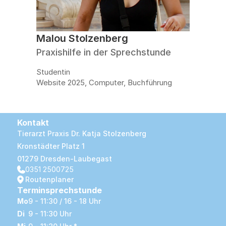
Malou Stolzenberg
Praxishilfe in der Sprechstunde
Studentin
Website 2025, Computer, Buchführung
Kontakt
Tierarzt Praxis Dr. Katja Stolzenberg
Kronstädter Platz 1
01279 Dresden-Laubegast
0351 2500725
Routenplaner
Terminsprechstunde
Mo
9 - 11:30 / 16 - 18 Uhr
Di
9 - 11:30 Uhr