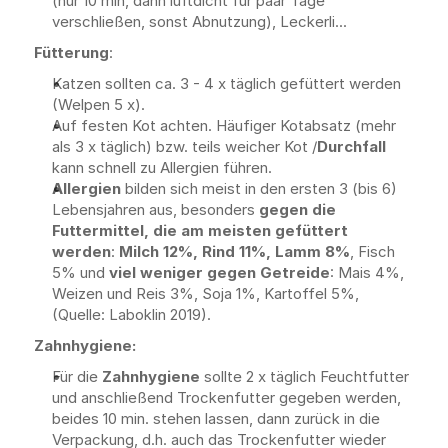
(nur 10 min, dann luftdicht für paar Tage 
verschließen, sonst Abnutzung), Leckerli...
Fütterung
: 
Katzen sollten ca. 3 - 4 x täglich gefüttert werden 
(Welpen 5 x).
Auf festen Kot achten. Häufiger Kotabsatz (mehr 
als 3 x täglich) bzw. teils weicher Kot /
Durchfall
kann schnell zu Allergien führen.
Allergien
 bilden sich meist in den ersten 3 (bis 6) 
Lebensjahren aus, besonders 
gegen die 
Futtermittel, die am meisten gefüttert 
werden
: 
Milch 12%, Rind 11%, Lamm 8%
, Fisch 
5% und 
viel weniger gegen Getreide
: Mais 4%, 
Weizen und Reis 3%, Soja 1%, Kartoffel 5%, 
(Quelle: Laboklin 2019).
Zahnhygiene:
Für die 
Zahnhygiene
 sollte 2 x täglich Feuchtfutter 
und anschließend Trockenfutter gegeben werden, 
beides 10 min. stehen lassen, dann zurück in die 
Verpackung, d.h. auch das Trockenfutter wieder 