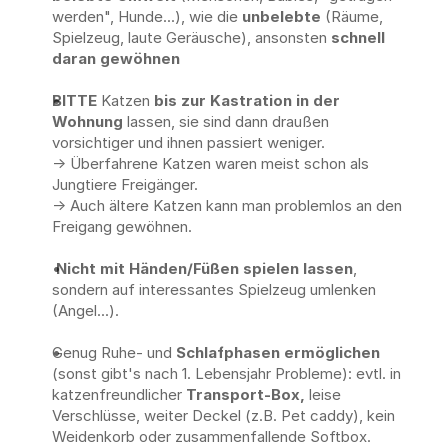
werden", Hunde...), wie die 
unbelebte
 (Räume, 
Spielzeug, laute Geräusche), ansonsten 
schnell 
daran gewöhnen
BITTE
 Katzen 
bis zur Kastration in der 
Wohnung
 lassen, sie sind dann draußen 
vorsichtiger und ihnen passiert weniger. 
-> Überfahrene Katzen waren meist schon als 
Jungtiere Freigänger.
-> Auch ältere Katzen kann man problemlos an den 
Freigang gewöhnen.
Nicht mit Händen/Füßen spielen lassen
, 
sondern auf interessantes Spielzeug umlenken 
(Angel...).
Genug Ruhe- und 
Schlafphasen ermöglichen
(sonst gibt's nach 1. Lebensjahr Probleme): evtl. in 
katzenfreundlicher 
Transport-Box, 
leise 
Verschlüsse, weiter Deckel (z.B. Pet caddy), kein 
Weidenkorb oder zusammenfallende Softbox.