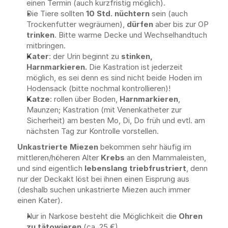
einen Termin (auch kurzfristig möglich).
Die Tiere sollten 
10 Std. nüchtern
 sein (auch 
Trockenfutter wegräumen), 
dürfen
 aber bis zur OP 
trinken
. Bitte warme Decke und Wechselhandtuch 
mitbringen.
Kater
: der Urin beginnt zu 
stinken, 
Harnmarkieren.
 Die Kastration ist jederzeit 
möglich, es sei denn es sind nicht beide Hoden im 
Hodensack (bitte nochmal kontrollieren)!
Katze
: rollen über Boden, 
Harnmarkieren
, 
Maunzen; Kastration (mit Venenkatheter zur 
Sicherheit) am besten Mo, Di, Do früh und evtl. am 
nächsten Tag zur Kontrolle vorstellen.
Unkastrierte Miezen
 bekommen sehr häufig im 
mittleren/höheren Alter 
Krebs
 an den Mammaleisten, 
und sind eigentlich 
lebenslang triebfrustriert
, denn 
nur der Deckakt löst bei ihnen einen Eisprung aus 
(deshalb suchen unkastrierte Miezen auch immer 
einen Kater).
Nur in Narkose besteht die Möglichkeit die 
Ohren 
zu tätowieren
 (ca. 25 €), 