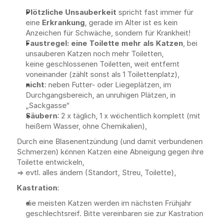
Plötzliche
Unsauberkeit
 spricht fast immer für 
eine 
Erkrankung
, gerade im Alter ist es kein 
Anzeichen für Schwäche, sondern für Krankheit!
Faustregel: eine Toilette mehr als Katzen
, bei 
unsauberen Katzen noch mehr Toiletten, 
keine geschlossenen Toiletten, weit entfernt 
voneinander (zählt sonst als 1 Toilettenplatz),
nicht
: neben Futter- oder Liegeplätzen, im 
Durchgangsbereich, an unruhigen Plätzen, in 
„Sackgasse“
Säubern
: 2 x täglich, 1 x wöchentlich komplett (mit 
heißem Wasser, ohne Chemikalien),
Durch eine Blasenentzündung (und damit verbundenen 
Schmerzen) können Katzen eine Abneigung gegen ihre 
Toilette entwickeln, 
=> evtl. alles ändern (Standort, Streu, Toilette),
Kastration
: 
die meisten Katzen werden im nächsten Frühjahr 
geschlechtsreif. Bitte vereinbaren sie zur Kastration 