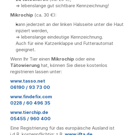
=> lebenslange gut sichtbare Kennzeichnung!
Mikrochip
 (ca. 30 €):
kann jederzeit an der linken Halsseite unter die Haut 
injiziert werden, 
=> lebenslange eindeutige Kennzeichnung. 
Auch für eine Katzenklappe und Futterautomat 
geeignet.
Wenn Ihr Tier einen 
Mikrochip
 oder eine 
Tätowierung
 hat, können Sie diese kostenlos
registrieren lassen unter:
www.tasso.net
06190 / 93 73 00
www.findefix.com
0228 / 60 496 35
www.tierchip.de
05455 / 960 400
Eine Registrierung für das europäische Ausland ist 
i.d.R. kostenpflichtig: z.B. 
www.ifta.de