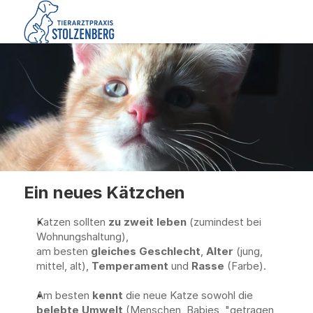
Ein neues Kätzchen
Katzen sollten 
zu zweit leben
 (zumindest bei 
Wohnungshaltung),
am besten 
gleiches Geschlecht
, 
Alter
 (jung, 
mittel, alt), 
Temperament
 und 
Rasse
 (Farbe).
Am besten 
kennt
 die neue Katze sowohl die 
belebte Umwelt
 (Menschen, Babies, "getragen 