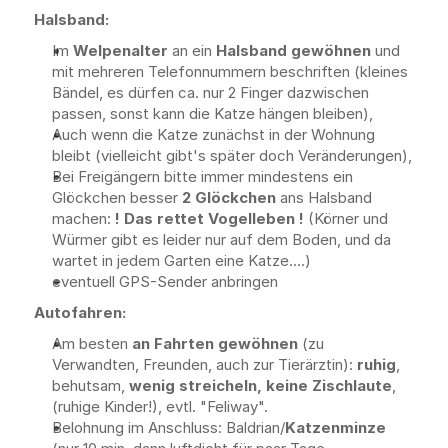
Halsband:
Im 
Welpenalter
 an ein 
Halsband gewöhnen
 und 
mit mehreren Telefonnummern beschriften (kleines 
Bändel, es dürfen ca. nur 2 Finger dazwischen 
passen, sonst kann die Katze hängen bleiben),
Auch wenn die Katze zunächst in der Wohnung 
bleibt (vielleicht gibt's später doch Veränderungen),
Bei Freigängern bitte immer mindestens ein 
Glöckchen besser 
2 Glöckchen 
ans Halsband 
machen: 
! Das rettet Vogelleben !
 (Körner und 
Würmer gibt es leider nur auf dem Boden, und da 
wartet in jedem Garten eine Katze....)
eventuell GPS-Sender anbringen
Autofahren:
Am besten 
an Fahrten gewöhnen
 (zu 
Verwandten, Freunden, auch zur Tierärztin): 
ruhig
, 
behutsam, 
wenig streicheln, keine Zischlaute
, 
(ruhige Kinder!), evtl. "Feliway".
Belohnung im Anschluss: Baldrian/
Katzenminze