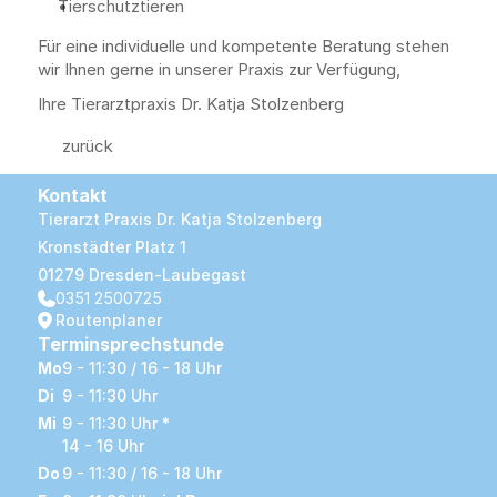
Tierschutztieren
Für eine individuelle und kompetente Beratung stehen 
wir Ihnen gerne in unserer Praxis zur Verfügung,
Ihre Tierarztpraxis Dr. Katja Stolzenberg
zurück
Kontakt
Tierarzt Praxis Dr. Katja Stolzenberg
Kronstädter Platz 1
01279 Dresden-Laubegast
0351 2500725
Routenplaner
Terminsprechstunde
Mo
9 - 11:30 / 16 - 18 Uhr
Di
9 - 11:30 Uhr
Mi
9 - 11:30 Uhr 
*
14 - 16 Uhr
Do
9 - 11:30 / 16 - 18 Uhr